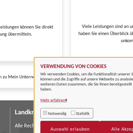
Viele Leistungen sind an u
Leistungen können Sie direkt
haben Sie einen Überblick ü
tung übermitteln.
unkomp
VERWENDUNG VON COOKIES
Wir verwenden Cookies, um die Funktionalität unserer S
n zu Mein Unternehmenskonto finden Sie auf der
FAQ-Seite von Mein
können und die Zugriffe auf unsere Webseite zu analysi
weiteren Daten zusammen, die Sie ihnen bereitgestell
haben.
Mehr erfahren
Landkreis Göttingen
I
Notwendig
Statistik
Da
Alle Rechte vorbehalten
Auswahl erlauben
Alle Akze