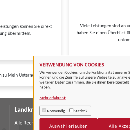
Viele Leistungen sind an u
Leistungen können Sie direkt
haben Sie einen Überblick ü
tung übermitteln.
unkomp
VERWENDUNG VON COOKIES
Wir verwenden Cookies, um die Funktionalität unserer S
n zu Mein Unternehmenskonto finden Sie auf der
FAQ-Seite von Mein
können und die Zugriffe auf unsere Webseite zu analysi
weiteren Daten zusammen, die Sie ihnen bereitgestell
haben.
Mehr erfahren
Landkreis Göttingen
I
Notwendig
Statistik
Da
Alle Rechte vorbehalten
Auswahl erlauben
Alle Akze