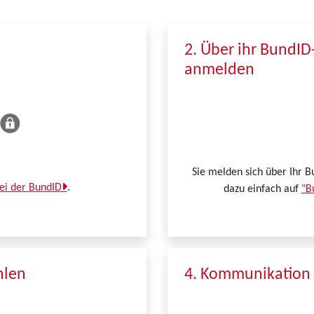
2. Über ihr BundID
anmelden
Sie melden sich über Ihr B
bei der BundID
.
dazu einfach auf
"B
hlen
4. Kommunikation 