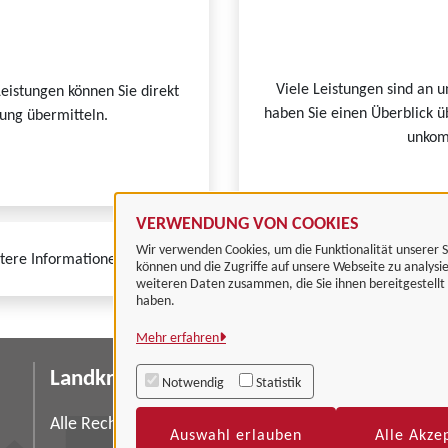
Viele Leistungen sind an u
Leistungen können Sie direkt
haben Sie einen Überblick ü
tung übermitteln.
unkomp
VERWENDUNG VON COOKIES
Wir verwenden Cookies, um die Funktionalität unserer S
tere Informationen zur BundID finden Sie auf der
FAQ-Seite des Bund
können und die Zugriffe auf unsere Webseite zu analysi
weiteren Daten zusammen, die Sie ihnen bereitgestell
haben.
Mehr erfahren
Landkreis Göttingen
I
Notwendig
Statistik
Da
Alle Rechte vorbehalten
Auswahl erlauben
Alle Akze