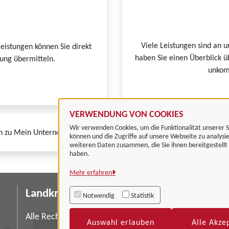
Viele Leistungen sind an u
Leistungen können Sie direkt
haben Sie einen Überblick ü
tung übermitteln.
unkomp
VERWENDUNG VON COOKIES
Wir verwenden Cookies, um die Funktionalität unserer S
n zu Mein Unternehmenskonto finden Sie auf der
FAQ-Seite von Mein
können und die Zugriffe auf unsere Webseite zu analysi
weiteren Daten zusammen, die Sie ihnen bereitgestell
haben.
Mehr erfahren
Landkreis Göttingen
I
Notwendig
Statistik
Da
Alle Rechte vorbehalten
Auswahl erlauben
Alle Akze