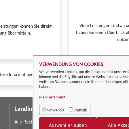
Viele Leistungen sind an u
Leistungen können Sie direkt
haben Sie einen Überblick ü
tung übermitteln.
unkomp
VERWENDUNG VON COOKIES
Wir verwenden Cookies, um die Funktionalität unserer S
tere Informationen zur BundID finden Sie auf der
FAQ-Seite des Bund
können und die Zugriffe auf unsere Webseite zu analysi
weiteren Daten zusammen, die Sie ihnen bereitgestell
haben.
Mehr erfahren
Landkreis Göttingen
I
Notwendig
Statistik
Da
Alle Rechte vorbehalten
Auswahl erlauben
Alle Akze