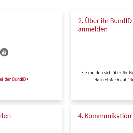
2. Über ihr BundID
anmelden
Sie melden sich über Ihr B
bei der BundID
.
dazu einfach auf
"B
hlen
4. Kommunikation 