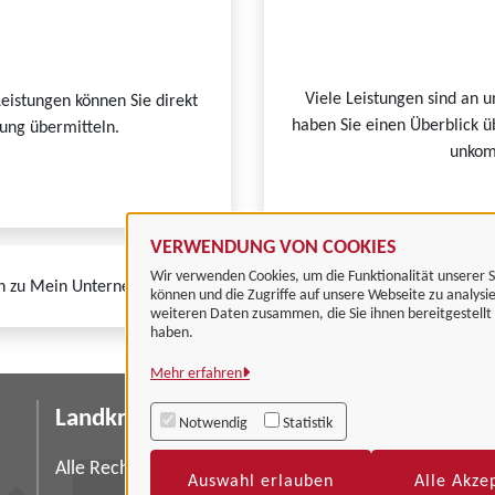
Viele Leistungen sind an u
Leistungen können Sie direkt
haben Sie einen Überblick ü
tung übermitteln.
unkomp
VERWENDUNG VON COOKIES
Wir verwenden Cookies, um die Funktionalität unserer S
n zu Mein Unternehmenskonto finden Sie auf der
FAQ-Seite von Mein
können und die Zugriffe auf unsere Webseite zu analysi
weiteren Daten zusammen, die Sie ihnen bereitgestell
haben.
Mehr erfahren
Landkreis Göttingen
I
Notwendig
Statistik
Da
Alle Rechte vorbehalten
Auswahl erlauben
Alle Akze