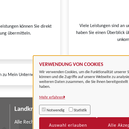
Viele Leistungen sind an u
Leistungen können Sie direkt
haben Sie einen Überblick ü
tung übermitteln.
unkomp
VERWENDUNG VON COOKIES
Wir verwenden Cookies, um die Funktionalität unserer S
n zu Mein Unternehmenskonto finden Sie auf der
FAQ-Seite von Mein
können und die Zugriffe auf unsere Webseite zu analysi
weiteren Daten zusammen, die Sie ihnen bereitgestell
haben.
Mehr erfahren
Landkreis Göttingen
I
Notwendig
Statistik
Da
Alle Rechte vorbehalten
Auswahl erlauben
Alle Akze