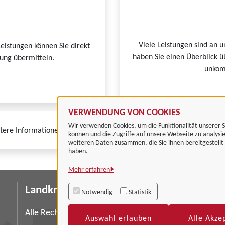
Viele Leistungen sind an u
Leistungen können Sie direkt
haben Sie einen Überblick ü
tung übermitteln.
unkomp
VERWENDUNG VON COOKIES
Wir verwenden Cookies, um die Funktionalität unserer S
tere Informationen zur BundID finden Sie auf der
FAQ-Seite des Bund
können und die Zugriffe auf unsere Webseite zu analysi
weiteren Daten zusammen, die Sie ihnen bereitgestell
haben.
Mehr erfahren
Landkreis Göttingen
I
Notwendig
Statistik
Da
Alle Rechte vorbehalten
Auswahl erlauben
Alle Akze