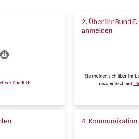
2. Über ihr BundID
anmelden
Sie melden sich über Ihr B
bei der BundID
.
dazu einfach auf
"B
hlen
4. Kommunikation 