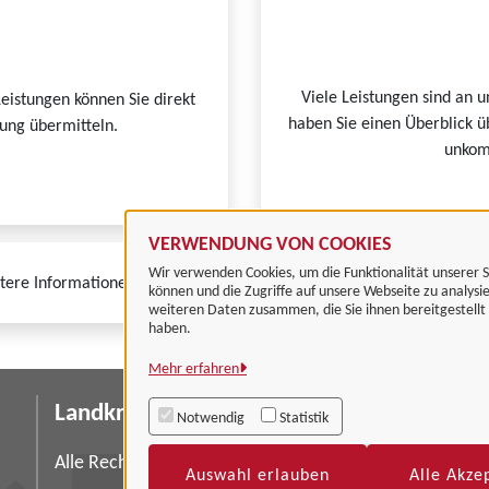
Viele Leistungen sind an u
Leistungen können Sie direkt
haben Sie einen Überblick ü
tung übermitteln.
unkomp
VERWENDUNG VON COOKIES
Wir verwenden Cookies, um die Funktionalität unserer S
tere Informationen zur BundID finden Sie auf der
FAQ-Seite des Bund
können und die Zugriffe auf unsere Webseite zu analysi
weiteren Daten zusammen, die Sie ihnen bereitgestell
haben.
Mehr erfahren
Landkreis Göttingen
I
Notwendig
Statistik
Da
Alle Rechte vorbehalten
Auswahl erlauben
Alle Akze