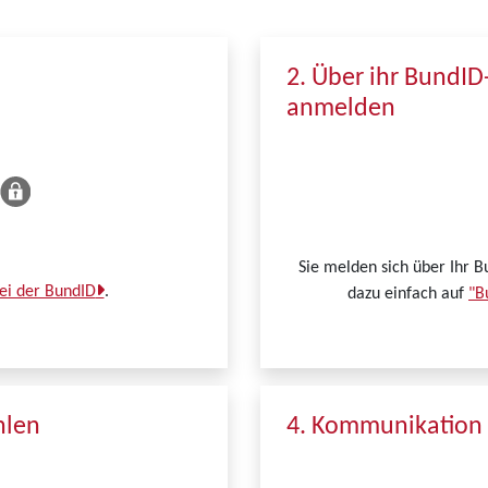
2. Über ihr BundID
anmelden
Sie melden sich über Ihr B
bei der BundID
.
dazu einfach auf
"B
hlen
4. Kommunikation 