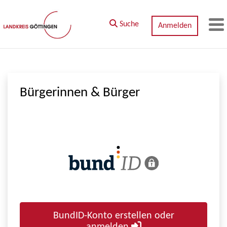
Zum Hauptinhalt springen
Suche
Anmelden
M
Bürgerinnen & Bürger
BundID-Konto erstellen oder