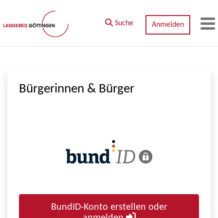
Zum Hauptinhalt springen
Suche
Anmelden
M
Bürgerinnen & Bürger
BundID-Konto erstellen oder