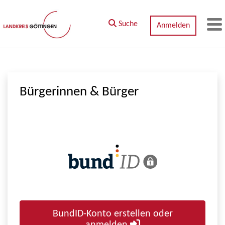
Zum Hauptinhalt springen
Suche
Anmelden
M
Bürgerinnen & Bürger
BundID-Konto erstellen oder