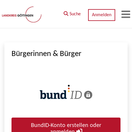
Zum Hauptinhalt springen
Suche
Anmelden
M
Bürgerinnen & Bürger
BundID-Konto erstellen oder