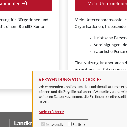
r anmelden
Mein Unternehmen
zierung für Bürgerinnen und
Mein Unternehmenskonto ist 
. Mit einem BundID-Konto
Organisationen, insbesonder
Juristische Person
Vereinigungen, de
natürliche Persone
Eine Nutzung ist aber auch 
Verwaltungsverfahrensgeset
VERWENDUNG VON COOKIES
Wir verwenden Cookies, um die Funktionalität unserer S
können und die Zugriffe auf unsere Webseite zu analysi
weiteren Daten zusammen, die Sie ihnen bereitgestell
haben.
Mehr erfahren
Landkreis Göttingen
I
Notwendig
Statistik