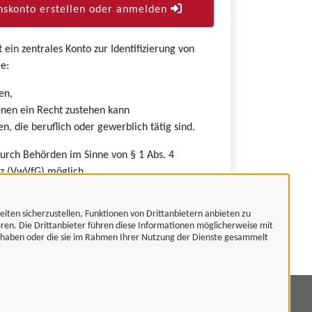
skonto erstellen oder anmelden
ein zentrales Konto zur Identifizierung von
e:
en,
nen ein Recht zustehen kann
n, die beruflich oder gewerblich tätig sind.
durch Behörden im Sinne von § 1 Abs. 4
z (VwVfG) möglich.
eiten sicherzustellen, Funktionen von Drittanbietern anbieten zu
eren. Die Drittanbieter führen diese Informationen möglicherweise mit
t haben oder die sie im Rahmen Ihrer Nutzung der Dienste gesammelt
mpressum