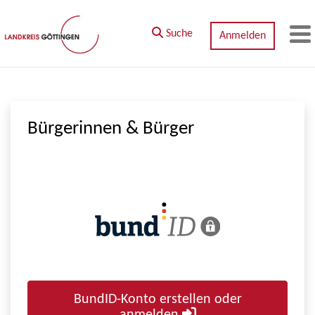
Zum Hauptinhalt springen
Suche
Anmelden
M
Bürgerinnen & Bürger
BundID-Konto erstellen oder