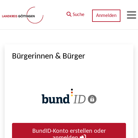
Zum Hauptinhalt springen
Suche
Anmelden
M
Bürgerinnen & Bürger
BundID-Konto erstellen oder