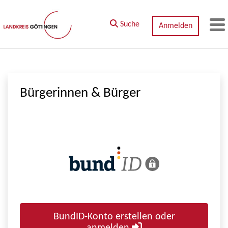
Zum Hauptinhalt springen
Suche
Anmelden
M
Bürgerinnen & Bürger
BundID-Konto erstellen oder