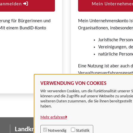
r anmelden
Mein Unternehmen
zierung für Bürgerinnen und
Mein Unternehmenskonto ist 
. Mit einem BundID-Konto
Organisationen, insbesonder
Juristische Person
Vereinigungen, de
natürliche Persone
Eine Nutzung ist aber auch 
Verwaltungsverfahrensgeset
VERWENDUNG VON COOKIES
Wir verwenden Cookies, um die Funktionalität unserer S
können und die Zugriffe auf unsere Webseite zu analysi
weiteren Daten zusammen, die Sie ihnen bereitgestell
haben.
Mehr erfahren
Landkreis Göttingen
I
Notwendig
Statistik