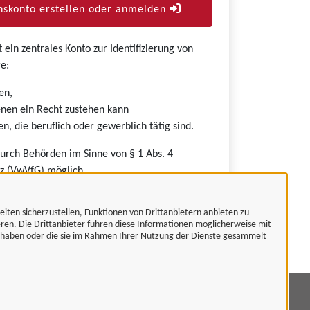
skonto erstellen oder anmelden
ein zentrales Konto zur Identifizierung von
e:
en,
nen ein Recht zustehen kann
n, die beruflich oder gewerblich tätig sind.
durch Behörden im Sinne von § 1 Abs. 4
z (VwVfG) möglich.
eiten sicherzustellen, Funktionen von Drittanbietern anbieten zu
eren. Die Drittanbieter führen diese Informationen möglicherweise mit
t haben oder die sie im Rahmen Ihrer Nutzung der Dienste gesammelt
mpressum