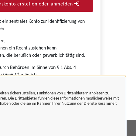
skonto erstellen oder anmelden
ein zentrales Konto zur Identifizierung von
e:
en,
nen ein Recht zustehen kann
n, die beruflich oder gewerblich tätig sind.
durch Behörden im Sinne von § 1 Abs. 4
z (VwVfG) möglich.
eiten sicherzustellen, Funktionen von Drittanbietern anbieten zu
eren. Die Drittanbieter führen diese Informationen möglicherweise mit
t haben oder die sie im Rahmen Ihrer Nutzung der Dienste gesammelt
mpressum