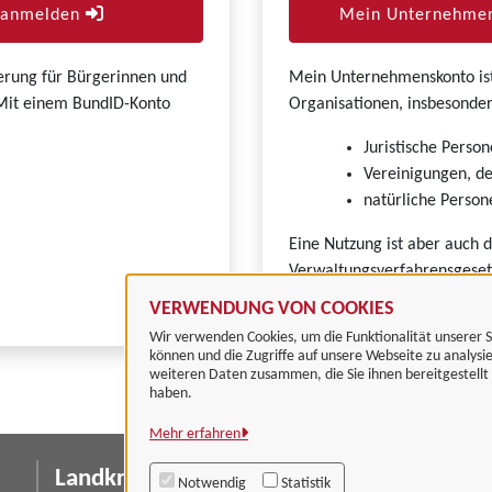
r anmelden
Mein Unternehmen
zierung für Bürgerinnen und
Mein Unternehmenskonto ist 
. Mit einem BundID-Konto
Organisationen, insbesonder
Juristische Person
Vereinigungen, de
natürliche Persone
Eine Nutzung ist aber auch 
Verwaltungsverfahrensgeset
VERWENDUNG VON COOKIES
Wir verwenden Cookies, um die Funktionalität unserer S
können und die Zugriffe auf unsere Webseite zu analysi
weiteren Daten zusammen, die Sie ihnen bereitgestell
haben.
Mehr erfahren
Landkreis Göttingen
I
Notwendig
Statistik