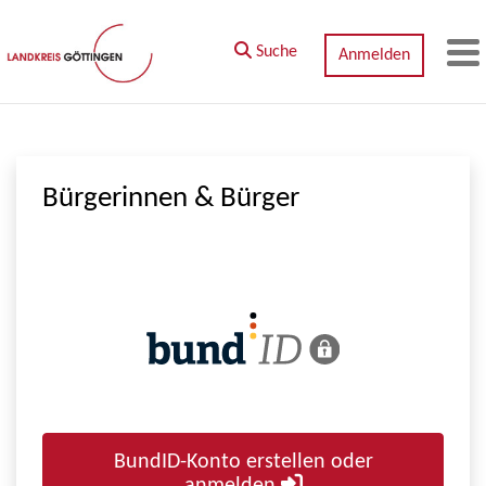
Zum Hauptinhalt springen
Suche
Anmelden
M
Bürgerinnen & Bürger
BundID-Konto erstellen oder