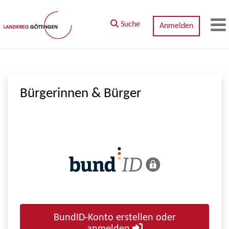
Zum Hauptinhalt springen
Suche
Anmelden
M
Bürgerinnen & Bürger
BundID-Konto erstellen oder