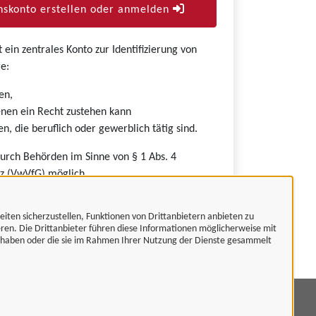
skonto erstellen oder anmelden
ein zentrales Konto zur Identifizierung von
e:
en,
nen ein Recht zustehen kann
n, die beruflich oder gewerblich tätig sind.
durch Behörden im Sinne von § 1 Abs. 4
z (VwVfG) möglich.
eiten sicherzustellen, Funktionen von Drittanbietern anbieten zu
eren. Die Drittanbieter führen diese Informationen möglicherweise mit
t haben oder die sie im Rahmen Ihrer Nutzung der Dienste gesammelt
mpressum