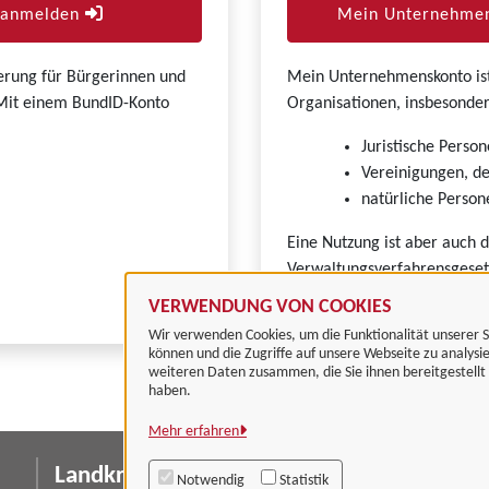
r anmelden
Mein Unternehmen
zierung für Bürgerinnen und
Mein Unternehmenskonto ist 
. Mit einem BundID-Konto
Organisationen, insbesonder
Juristische Person
Vereinigungen, de
natürliche Persone
Eine Nutzung ist aber auch 
Verwaltungsverfahrensgeset
VERWENDUNG VON COOKIES
Wir verwenden Cookies, um die Funktionalität unserer S
können und die Zugriffe auf unsere Webseite zu analysi
weiteren Daten zusammen, die Sie ihnen bereitgestell
haben.
Mehr erfahren
Landkreis Göttingen
I
Notwendig
Statistik