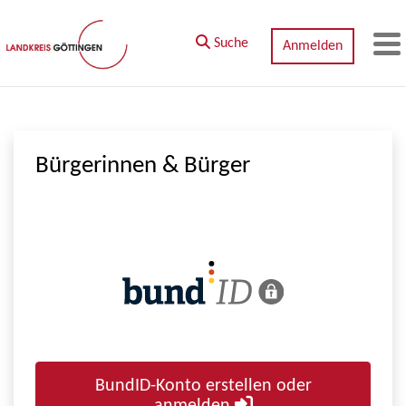
Zum Hauptinhalt springen
Suche
Anmelden
M
Bürgerinnen & Bürger
BundID-Konto erstellen oder