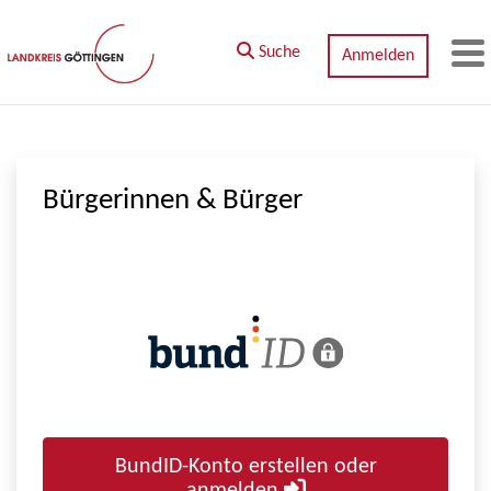
Zum Hauptinhalt springen
Suche
Anmelden
M
Bürgerinnen & Bürger
BundID-Konto erstellen oder