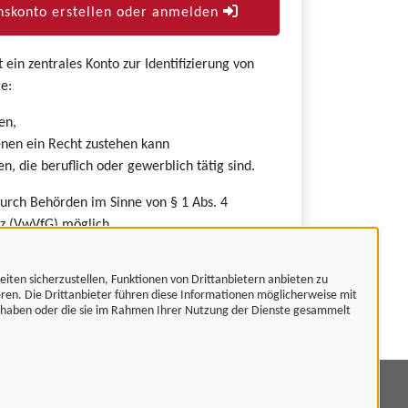
skonto erstellen oder anmelden
ein zentrales Konto zur Identifizierung von
e:
en,
nen ein Recht zustehen kann
n, die beruflich oder gewerblich tätig sind.
durch Behörden im Sinne von § 1 Abs. 4
z (VwVfG) möglich.
eiten sicherzustellen, Funktionen von Drittanbietern anbieten zu
eren. Die Drittanbieter führen diese Informationen möglicherweise mit
t haben oder die sie im Rahmen Ihrer Nutzung der Dienste gesammelt
mpressum