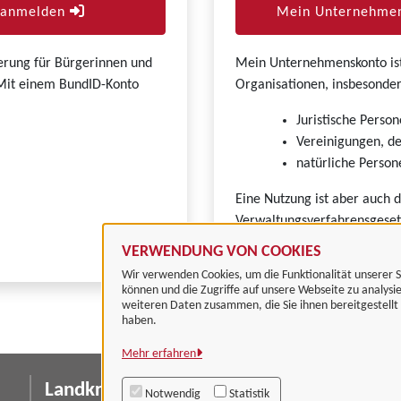
r anmelden
Mein Unternehmen
zierung für Bürgerinnen und
Mein Unternehmenskonto ist 
. Mit einem BundID-Konto
Organisationen, insbesonder
Juristische Person
Vereinigungen, de
natürliche Persone
Eine Nutzung ist aber auch 
Verwaltungsverfahrensgeset
VERWENDUNG VON COOKIES
Wir verwenden Cookies, um die Funktionalität unserer S
können und die Zugriffe auf unsere Webseite zu analysi
weiteren Daten zusammen, die Sie ihnen bereitgestell
haben.
Mehr erfahren
Landkreis Göttingen
I
Notwendig
Statistik