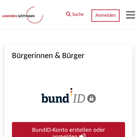
Zum Hauptinhalt springen
Suche
Anmelden
M
Bürgerinnen & Bürger
BundID-Konto erstellen oder