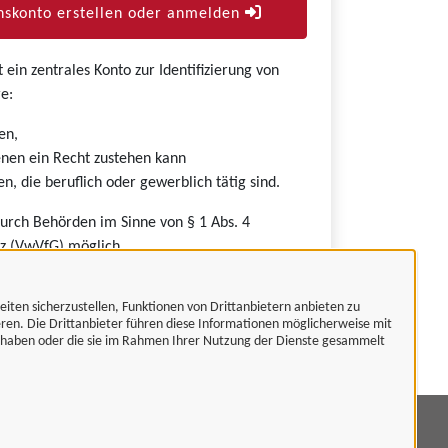
skonto erstellen oder anmelden
ein zentrales Konto zur Identifizierung von
e:
en,
nen ein Recht zustehen kann
n, die beruflich oder gewerblich tätig sind.
durch Behörden im Sinne von § 1 Abs. 4
z (VwVfG) möglich.
eiten sicherzustellen, Funktionen von Drittanbietern anbieten zu
eren. Die Drittanbieter führen diese Informationen möglicherweise mit
t haben oder die sie im Rahmen Ihrer Nutzung der Dienste gesammelt
mpressum