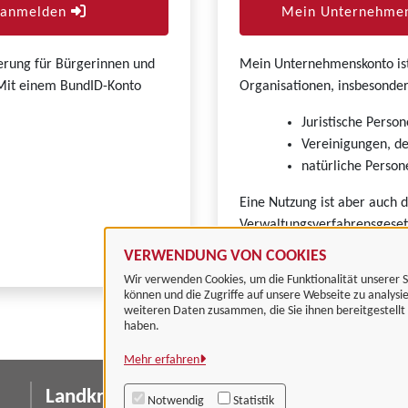
r anmelden
Mein Unternehmen
zierung für Bürgerinnen und
Mein Unternehmenskonto ist 
. Mit einem BundID-Konto
Organisationen, insbesonder
Juristische Person
Vereinigungen, de
natürliche Persone
Eine Nutzung ist aber auch 
Verwaltungsverfahrensgeset
VERWENDUNG VON COOKIES
Wir verwenden Cookies, um die Funktionalität unserer S
können und die Zugriffe auf unsere Webseite zu analysi
weiteren Daten zusammen, die Sie ihnen bereitgestell
haben.
Mehr erfahren
Landkreis Göttingen
I
Notwendig
Statistik