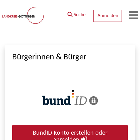
Zum Hauptinhalt springen
Suche
Anmelden
M
Bürgerinnen & Bürger
BundID-Konto erstellen oder