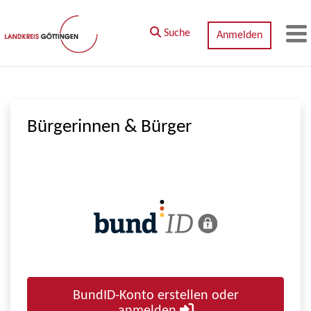
Zum Hauptinhalt springen
Suche
Anmelden
M
Bürgerinnen & Bürger
BundID-Konto erstellen oder