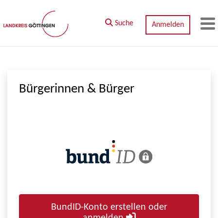
Zum Hauptinhalt springen
Suche
Anmelden
M
Bürgerinnen & Bürger
BundID-Konto erstellen oder