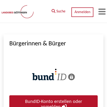
Zum Hauptinhalt springen
Suche
Anmelden
M
Bürgerinnen & Bürger
BundID-Konto erstellen oder