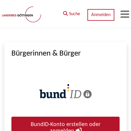
Zum Hauptinhalt springen
Suche
Anmelden
M
Bürgerinnen & Bürger
BundID-Konto erstellen oder