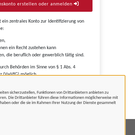
skonto erstellen oder anmelden
ein zentrales Konto zur Identifizierung von
e:
en,
nen ein Recht zustehen kann
n, die beruflich oder gewerblich tätig sind.
durch Behörden im Sinne von § 1 Abs. 4
z (VwVfG) möglich.
eiten sicherzustellen, Funktionen von Drittanbietern anbieten zu
eren. Die Drittanbieter führen diese Informationen möglicherweise mit
t haben oder die sie im Rahmen Ihrer Nutzung der Dienste gesammelt
mpressum