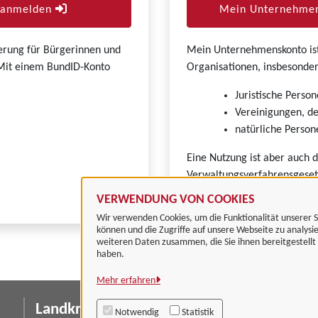
r anmelden
Mein Unternehmen
zierung für Bürgerinnen und
Mein Unternehmenskonto ist 
. Mit einem BundID-Konto
Organisationen, insbesonder
Juristische Person
Vereinigungen, de
natürliche Persone
Eine Nutzung ist aber auch 
Verwaltungsverfahrensgeset
VERWENDUNG VON COOKIES
Wir verwenden Cookies, um die Funktionalität unserer S
können und die Zugriffe auf unsere Webseite zu analysi
weiteren Daten zusammen, die Sie ihnen bereitgestell
haben.
Mehr erfahren
Landkreis Göttingen
I
Notwendig
Statistik