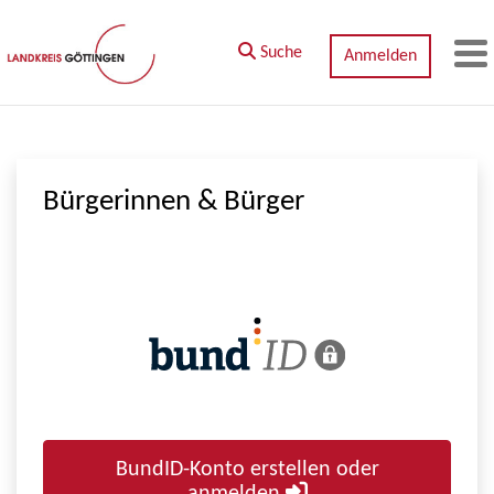
Zum Hauptinhalt springen
Suche
Anmelden
M
Bürgerinnen & Bürger
BundID-Konto erstellen oder