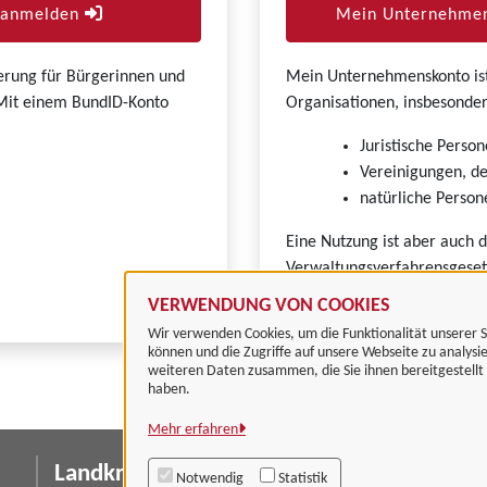
r anmelden
Mein Unternehmen
zierung für Bürgerinnen und
Mein Unternehmenskonto ist 
. Mit einem BundID-Konto
Organisationen, insbesonder
Juristische Person
Vereinigungen, de
natürliche Persone
Eine Nutzung ist aber auch 
Verwaltungsverfahrensgeset
VERWENDUNG VON COOKIES
Wir verwenden Cookies, um die Funktionalität unserer S
können und die Zugriffe auf unsere Webseite zu analysi
weiteren Daten zusammen, die Sie ihnen bereitgestell
haben.
Mehr erfahren
Landkreis Göttingen
I
Notwendig
Statistik