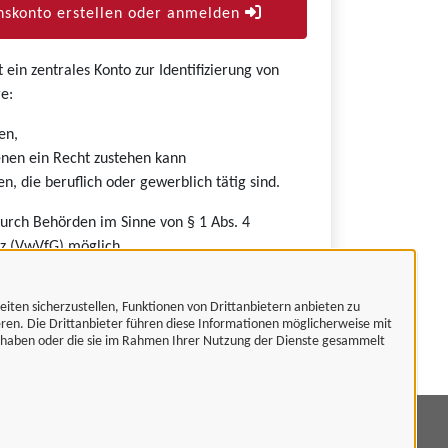
skonto erstellen oder anmelden
ein zentrales Konto zur Identifizierung von
e:
en,
nen ein Recht zustehen kann
n, die beruflich oder gewerblich tätig sind.
durch Behörden im Sinne von § 1 Abs. 4
z (VwVfG) möglich.
eiten sicherzustellen, Funktionen von Drittanbietern anbieten zu
eren. Die Drittanbieter führen diese Informationen möglicherweise mit
t haben oder die sie im Rahmen Ihrer Nutzung der Dienste gesammelt
mpressum