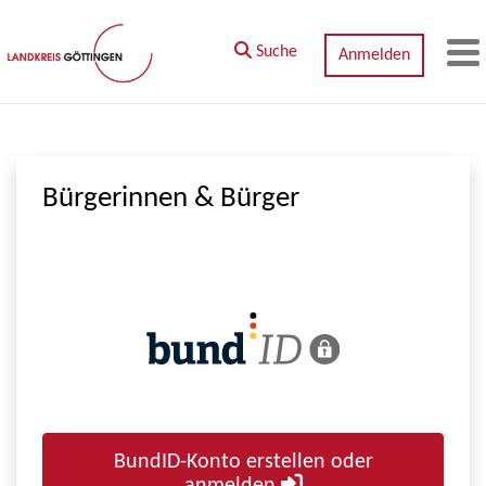
Zum Hauptinhalt springen
Suche
Anmelden
M
Bürgerinnen & Bürger
BundID-Konto erstellen oder