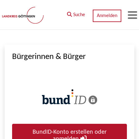
Zum Hauptinhalt springen
Suche
Anmelden
M
Bürgerinnen & Bürger
BundID-Konto erstellen oder