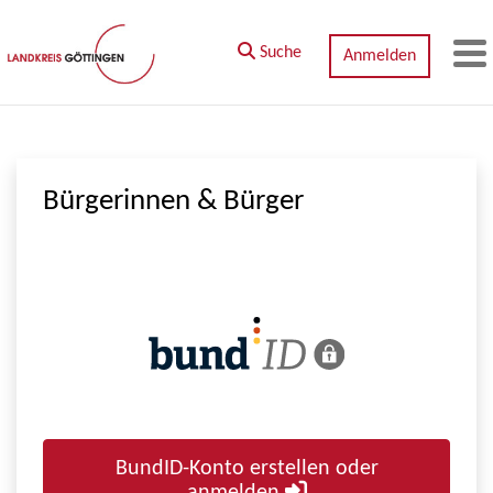
Zum Hauptinhalt springen
Suche
Anmelden
M
Bürgerinnen & Bürger
BundID-Konto erstellen oder