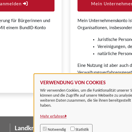
r anmelden
Mein Unternehmen
zierung für Bürgerinnen und
Mein Unternehmenskonto ist 
. Mit einem BundID-Konto
Organisationen, insbesonder
Juristische Person
Vereinigungen, de
natürliche Persone
Eine Nutzung ist aber auch 
Verwaltungsverfahrensgeset
VERWENDUNG VON COOKIES
Wir verwenden Cookies, um die Funktionalität unserer S
können und die Zugriffe auf unsere Webseite zu analysi
weiteren Daten zusammen, die Sie ihnen bereitgestell
haben.
Mehr erfahren
Landkreis Göttingen
I
Notwendig
Statistik