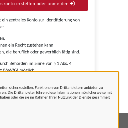
skonto erstellen oder anmelden
ein zentrales Konto zur Identifizierung von
e:
en,
nen ein Recht zustehen kann
n, die beruflich oder gewerblich tätig sind.
durch Behörden im Sinne von § 1 Abs. 4
z (VwVfG) möglich.
eiten sicherzustellen, Funktionen von Drittanbietern anbieten zu
eren. Die Drittanbieter führen diese Informationen möglicherweise mit
t haben oder die sie im Rahmen Ihrer Nutzung der Dienste gesammelt
mpressum