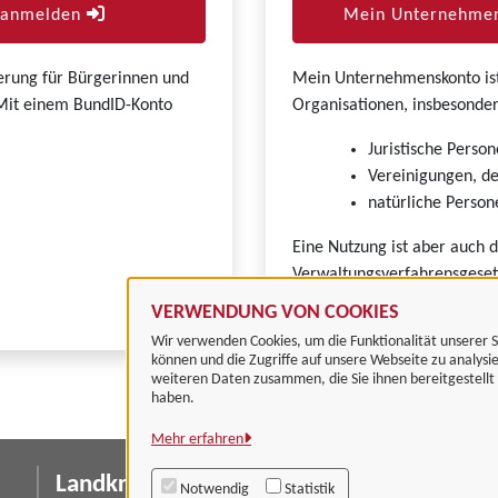
r anmelden
Mein Unternehmen
zierung für Bürgerinnen und
Mein Unternehmenskonto ist 
. Mit einem BundID-Konto
Organisationen, insbesonder
Juristische Person
Vereinigungen, de
natürliche Persone
Eine Nutzung ist aber auch 
Verwaltungsverfahrensgeset
VERWENDUNG VON COOKIES
Wir verwenden Cookies, um die Funktionalität unserer S
können und die Zugriffe auf unsere Webseite zu analysi
weiteren Daten zusammen, die Sie ihnen bereitgestell
haben.
Mehr erfahren
Landkreis Göttingen
I
Notwendig
Statistik