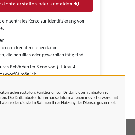
skonto erstellen oder anmelden
ein zentrales Konto zur Identifizierung von
e:
en,
nen ein Recht zustehen kann
n, die beruflich oder gewerblich tätig sind.
durch Behörden im Sinne von § 1 Abs. 4
z (VwVfG) möglich.
eiten sicherzustellen, Funktionen von Drittanbietern anbieten zu
eren. Die Drittanbieter führen diese Informationen möglicherweise mit
t haben oder die sie im Rahmen Ihrer Nutzung der Dienste gesammelt
mpressum