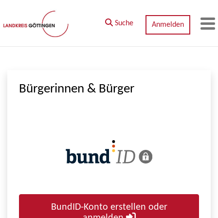
Zum Hauptinhalt springen
Suche
Anmelden
M
Bürgerinnen & Bürger
BundID-Konto erstellen oder