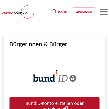
Zum Hauptinhalt springen
Suche
Anmelden
M
Bürgerinnen & Bürger
BundID-Konto erstellen oder