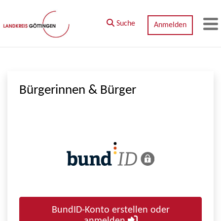
Zum Hauptinhalt springen
Suche
Anmelden
M
Bürgerinnen & Bürger
BundID-Konto erstellen oder