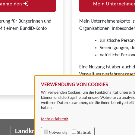
r anmelden
Mein Unternehmen
zierung für Bürgerinnen und
Mein Unternehmenskonto ist 
. Mit einem BundID-Konto
Organisationen, insbesonder
Juristische Person
Vereinigungen, de
natürliche Persone
Eine Nutzung ist aber auch 
Verwaltungsverfahrensgeset
VERWENDUNG VON COOKIES
Wir verwenden Cookies, um die Funktionalität unserer S
können und die Zugriffe auf unsere Webseite zu analysi
weiteren Daten zusammen, die Sie ihnen bereitgestell
haben.
Mehr erfahren
Landkreis Göttingen
I
Notwendig
Statistik