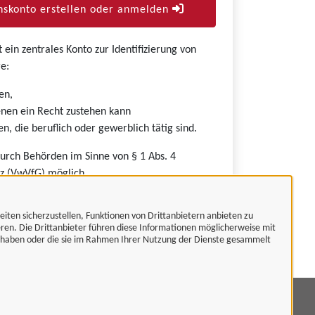
skonto erstellen oder anmelden
ein zentrales Konto zur Identifizierung von
e:
en,
nen ein Recht zustehen kann
n, die beruflich oder gewerblich tätig sind.
durch Behörden im Sinne von § 1 Abs. 4
z (VwVfG) möglich.
eiten sicherzustellen, Funktionen von Drittanbietern anbieten zu
eren. Die Drittanbieter führen diese Informationen möglicherweise mit
t haben oder die sie im Rahmen Ihrer Nutzung der Dienste gesammelt
mpressum