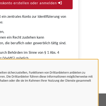
skonto erstellen oder anmelden
ein zentrales Konto zur Identifizierung von
e:
en,
nen ein Recht zustehen kann
n, die beruflich oder gewerblich tätig sind.
durch Behörden im Sinne von § 1 Abs. 4
z (VwVfG) möglich.
eiten sicherzustellen, Funktionen von Drittanbietern anbieten zu
eren. Die Drittanbieter führen diese Informationen möglicherweise mit
t haben oder die sie im Rahmen Ihrer Nutzung der Dienste gesammelt
mpressum