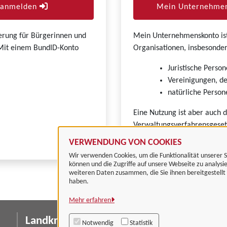
r anmelden
Mein Unternehmen
zierung für Bürgerinnen und
Mein Unternehmenskonto ist 
. Mit einem BundID-Konto
Organisationen, insbesonder
Juristische Person
Vereinigungen, de
natürliche Persone
Eine Nutzung ist aber auch 
Verwaltungsverfahrensgeset
VERWENDUNG VON COOKIES
Wir verwenden Cookies, um die Funktionalität unserer S
können und die Zugriffe auf unsere Webseite zu analysi
weiteren Daten zusammen, die Sie ihnen bereitgestell
haben.
Mehr erfahren
Landkreis Göttingen
I
Notwendig
Statistik