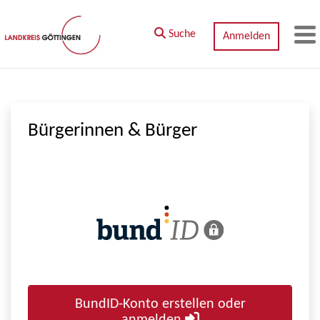
Zum Hauptinhalt springen
Suche
Anmelden
M
Bürgerinnen & Bürger
BundID-Konto erstellen oder