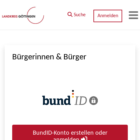
Zum Hauptinhalt springen
Suche
Anmelden
M
Bürgerinnen & Bürger
BundID-Konto erstellen oder