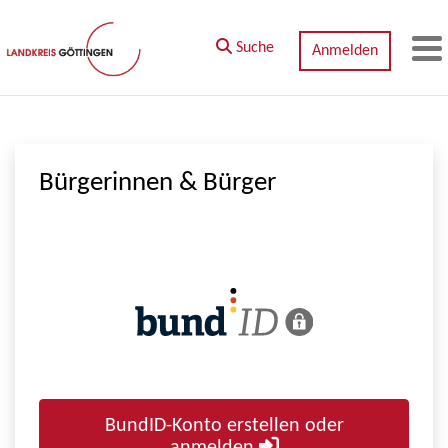
Zum Hauptinhalt springen
Suche
Anmelden
M
Bürgerinnen & Bürger
BundID-Konto erstellen oder