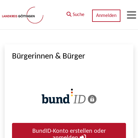
Zum Hauptinhalt springen
Suche
Anmelden
M
Bürgerinnen & Bürger
BundID-Konto erstellen oder