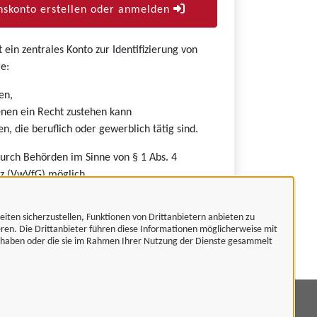
skonto erstellen oder anmelden
ein zentrales Konto zur Identifizierung von
e:
en,
nen ein Recht zustehen kann
n, die beruflich oder gewerblich tätig sind.
durch Behörden im Sinne von § 1 Abs. 4
z (VwVfG) möglich.
eiten sicherzustellen, Funktionen von Drittanbietern anbieten zu
eren. Die Drittanbieter führen diese Informationen möglicherweise mit
t haben oder die sie im Rahmen Ihrer Nutzung der Dienste gesammelt
mpressum