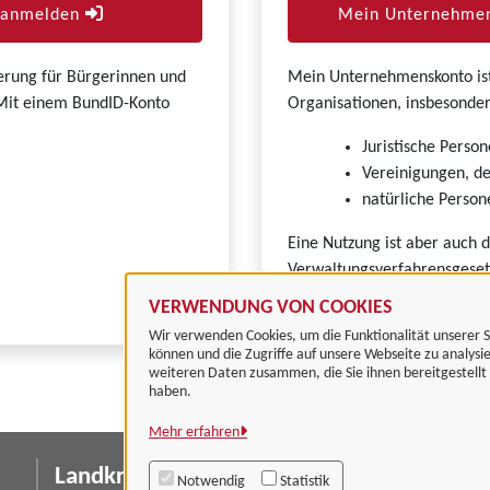
r anmelden
Mein Unternehmen
zierung für Bürgerinnen und
Mein Unternehmenskonto ist 
. Mit einem BundID-Konto
Organisationen, insbesonder
Juristische Person
Vereinigungen, de
natürliche Persone
Eine Nutzung ist aber auch 
Verwaltungsverfahrensgeset
VERWENDUNG VON COOKIES
Wir verwenden Cookies, um die Funktionalität unserer S
können und die Zugriffe auf unsere Webseite zu analysi
weiteren Daten zusammen, die Sie ihnen bereitgestell
haben.
Mehr erfahren
Landkreis Göttingen
I
Notwendig
Statistik